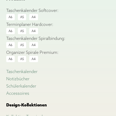
Taschenkalender Softcover:
A6
A5
A4
Terminplaner Hardcover:
A6
A5
A4
Taschenkalender Spiralbindung:
A6
A5
A4
Organizer Spirale Premium:
A6
A5
A4
Taschenkalender
Notizbücher
Schülerkalender
Accessoires
Design-Kollektionen