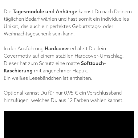
Die
Tagesmodule und Anhänge
kannst Du nach Deinem
täglichen Bedarf wählen und hast somit ein individuelles
Unikat, das auch ein perfektes Geburtstags- oder
Weihnachtsgeschenk sein kann.
In der Ausführung
Hardcover
erhältst Du dein
Covermotiv auf einem stabilen Hardcover-Umschlag.
Dieser hat zum Schutz eine matte
Softtouch-
Kaschierung
mit angenehmer Haptik.
Ein weißes Lesebändchen ist enthalten.
Optional kannst Du für nur 0,95 € ein Verschlussband
hinzufügen, welches Du aus 12 Farben wählen kannst.