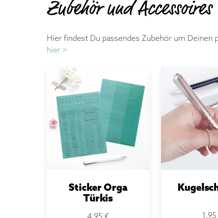
Zubehör und Accessoires
Hier findest Du passendes Zubehör um Deinen pe
hier >
astell
Gelstifte Basic
Notiz
Wochen
12,95 €
4,9