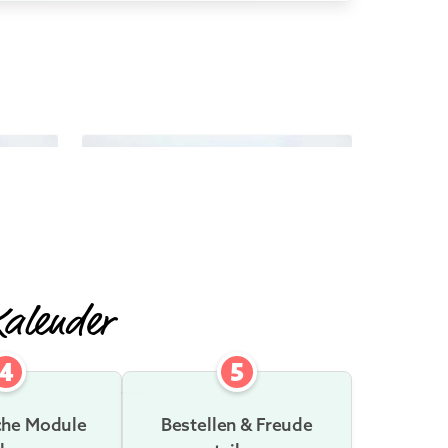
OS
MEHR INFOS
Kalender
4
5
che Module
Bestellen & Freude