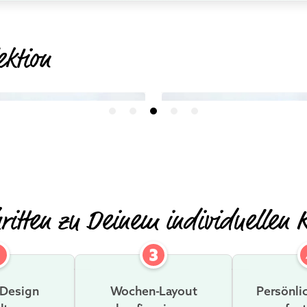
ektion
MEHR INFOS
MEHR INF
hritten zu Deinem individuellen 
2
3
 Design
Wochen-Layout
Persönli