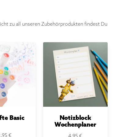
icht zu all unseren Zubehörprodukten findest Du
izblock
Notizblock
pte Hippo
Lesehase
-20%
4,95 €
4,95 €