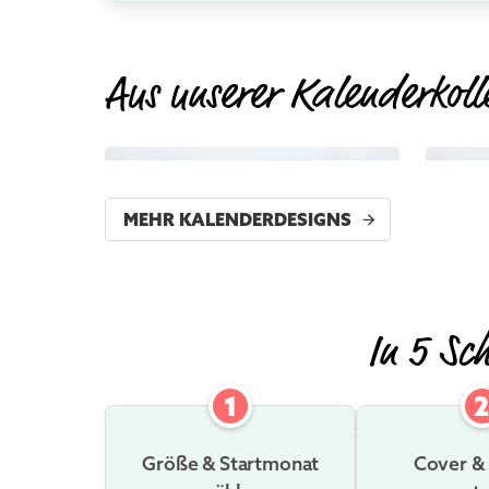
Aus unserer Kalenderkoll
FOS
MEHR INFOS
MEHR KALENDERDESIGNS
In 5 Sc
1
Größe & Startmonat
Cover &