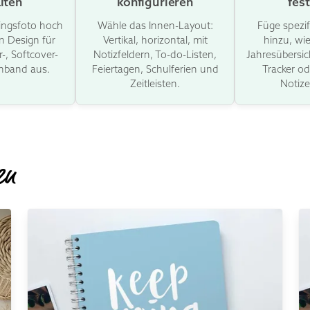
lten
konfigurieren
fes
lingsfoto hoch
Wähle das Innen-Layout:
Füge spezi
n Design für
Vertikal, horizontal, mit
hinzu, wie
-, Softcover-
Notizfeldern, To-do-Listen,
Jahresübersic
inband aus.
Feiertagen, Schulferien und
Tracker od
Zeitleisten.
Notize
en